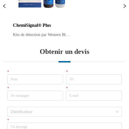
ChemiSignal® Plus
Kits de détection par Western Blot 
par chimiluminescence Le kit 
ChemiSigal Plus ECL est un 
substrat de peroxydase de raifort 
Obtenir un devis
(HRP), qui peut être utilisé pour 
détecter les protéines ou les acides 
nucléiques marqués à la 
peroxydase de raifort (HRP), a...
*
Nom
*
Tel
*
De campagne
*
E-mail
Distributeur
Distributeur
*
Un message