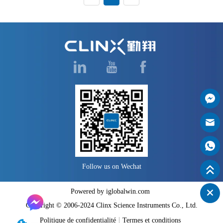
la construction de modèles de 
tumeurs de souris, nous 
rencontrons généralement un 
problème, à savoir que bien que 
les cellules tumorales marquées 
avec des gènes rapp...
Follow us on Wechat
Powered by iglobalwin.com
Copyright © 2006-2024 Clinx Science Instruments Co., Ltd.
Politique de confidentialité
Termes et conditions