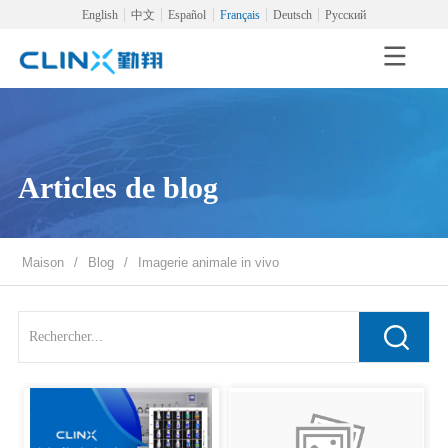
English
中文
Español
Français
Deutsch
Русский
Articles de blog
Maison
/
Blog
/
Imagerie animale in vivo